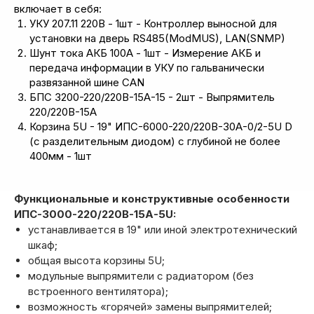
включает в себя:
УКУ 207.11 220В - 1шт - Контроллер выносной для
установки на дверь RS485(ModMUS), LAN(SNMP)
Шунт тока АКБ 100А - 1шт - Измерение АКБ и
передача информации в УКУ по гальванически
развязанной шине CAN
БПС 3200-220/220В-15А-15 - 2шт - Выпрямитель
220/220В-15А
Корзина 5U - 19" ИПС-6000-220/220В-30А-0/2-5U D
(с разделительным диодом) с глубиной не более
400мм - 1шт
Функциональные и конструктивные особенности
ИПС-3000-220/220В-15А-5U:
устанавливается в 19" или иной электротехнический
шкаф;
общая высота корзины 5U;
модульные выпрямители с радиатором (без
встроенного вентилятора);
возможность «горячей» замены выпрямителей;