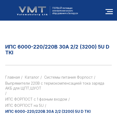
ПЕРВЫЙ поставщик
электротехнического
оборудования в Беларуси
ИПС 6000-220/220В 30А 2/2 (3200) 5U D
ТКI
Главная
/
Каталог
/
Cистемы питания Форпост
/
Выпрямители 220В с термокомпенсацией тока заряда
АКБ для ЩПТ,ШУОТ
/
ИПС ФОРПОСТ с 1 фазным входом
/
ИПС ФОРПОСТ на 5U
/
ИПС 6000-220/220В 30А 2/2 (3200) 5U D ТКI