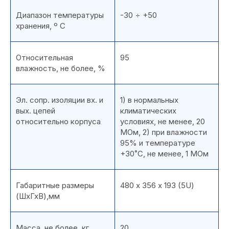
Диапазон температуры
-30 ÷ +50
хранения, º С
Относительная
95
влажность, не более, %
Эл. сопр. изоляции вх. и
1) в нормальных
вых. цепей
климатических
относительно корпуса
условиях, не менее, 20
МОм, 2) при влажности
95% и температуре
+30˚С, не менее, 1 МОм
Габаритные размеры
480 х 356 х 193 (5U)
(ШхГхВ),мм
Масса, не более, кг
20