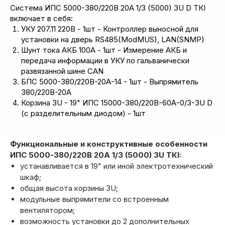
Система ИПС 5000-380/220В 20А 1/3 (5000) 3U D ТКI
включает в себя:
УКУ 207.11 220В - 1шт - Контроллер выносной для
установки на дверь RS485(ModMUS), LAN(SNMP)
Шунт тока АКБ 100А - 1шт - Измерение АКБ и
передача информации в УКУ по гальванически
развязанной шине CAN
БПС 5000-380/220В-20А-14 - 1шт - Выпрямитель
380/220В-20А
Корзина 3U - 19" ИПС 15000-380/220В-60А-0/3-3U D
(с разделительным диодом) - 1шт
Функциональные и конструктивные особенности
ИПС 5000-380/220В 20А 1/3 (5000) 3U ТКI:
устанавливается в 19" или иной электротехнический
шкаф;
общая высота корзины 3U;
модульные выпрямители со встроенным
вентилятором;
возможность установки до 2 дополнительных