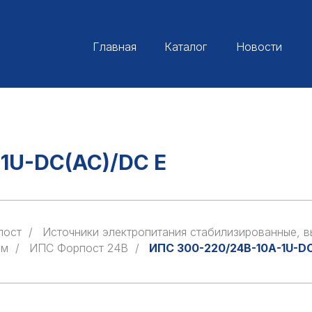
Главная
Каталог
Новости
1U-DC(AC)/DC E
пост
/
Источники электропитания стабилизированные, 
ем
/
ИПС Форпост 24В
/
ИПС 300-220/24В-10А-1U-DC