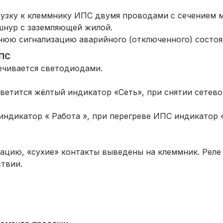
рузку к клеммнику ИПС двумя проводами с сечением 
шнур с заземляющей жилой.
юю сигнализацию аварийного (отключенного) состоя
ИПС
ечивается светодиодами.
ветится жёлтый индикатор «Сеть», при снятии сетево
ндикатор « Работа », при перегреве ИПС индикатор «
ацию, «сухие» контакты выведены на клеммник. Реле
ствии.