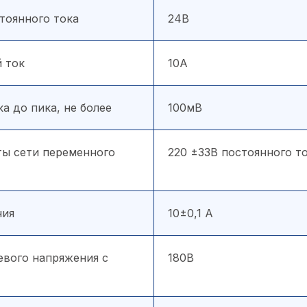
тоянного тока
24В
 ток
10А
а до пика, не более
100мВ
ты сети переменного
220 ±33В постоянного то
ния
10±0,1 А
евого напряжения с
180В