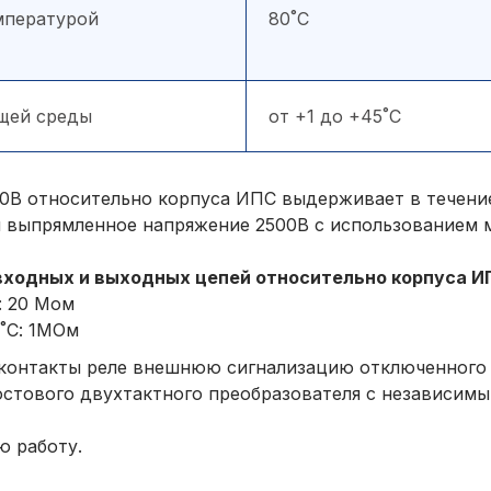
мпературой
80˚С
щей среды
от +1 до +45˚С
0В относительно корпуса ИПС выдерживает в течение
ли выпрямленное напряжение 2500В с использованием 
входных и выходных цепей относительно корпуса ИП
: 20 Мом
˚С: 1МОм
 контакты реле внешнюю сигнализацию отключенного 
остового двухтактного преобразователя с независи
ю работу.