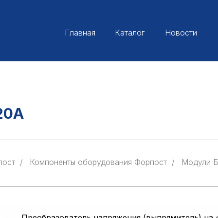
Главная
Каталог
Новости
20A
пост
/
Компоненты оборудования Форпост
/
Модули 
Преобразователь напряжения (выпрямитель) на 